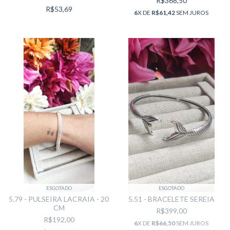
R$368,50
R$53,69
6
X DE
R$61,42
SEM JUROS
ESGOTADO
ESGOTADO
5.79 - PULSEIRA LACRAIA - 20
5.51 - BRACELETE SEREIA
CM
R$399,00
R$192,00
6
X DE
R$66,50
SEM JUROS