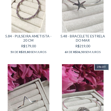
5.84 - PULSEIRA AMETISTA -
5.48 - BRACELETE ESTRELA
20 CM
DO MAR
R$179,00
R$219,00
5
X DE
R$35,80
SEM JUROS
6
X DE
R$36,50
SEM JUROS
25
%
OFF