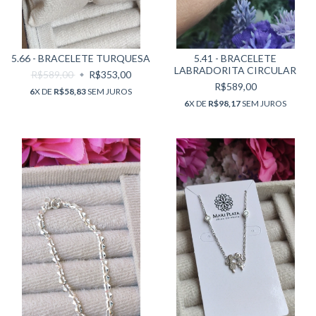
5.66 - BRACELETE TURQUESA
5.41 - BRACELETE
LABRADORITA CIRCULAR
R$589,00
R$353,00
R$589,00
6
X DE
R$58,83
SEM JUROS
6
X DE
R$98,17
SEM JUROS