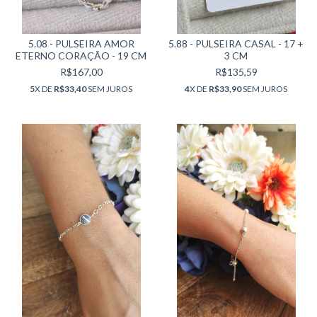
5.08 - PULSEIRA AMOR
5.88 - PULSEIRA CASAL - 17 +
ETERNO CORAÇÃO - 19 CM
3 CM
R$167,00
R$135,59
5
X DE
R$33,40
SEM JUROS
4
X DE
R$33,90
SEM JUROS