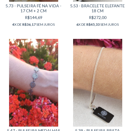
5.73 - PULSEIRA FÉ NA VIDA -
5.53 - BRACELETE ELEFANTE
17 CM + 2 CM
18 CM
R$144,69
R$272,00
4
X DE
R$36,17
SEM JUROS
6
X DE
R$45,33
SEM JUROS
5.47 - PULSEIRA MEDALHAS
5.39 - PULSEIRA PRATA