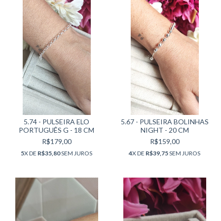
5.74 - PULSEIRA ELO
5.67 - PULSEIRA BOLINHAS
PORTUGUÊS G - 18 CM
NIGHT - 20 CM
R$179,00
R$159,00
5
X DE
R$35,80
SEM JUROS
4
X DE
R$39,75
SEM JUROS