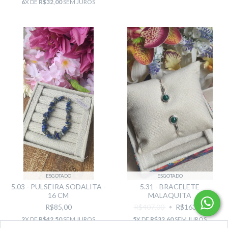
6
X DE
R$32,00
SEM JUROS
ESGOTADO
ESGOTADO
5.03 - PULSEIRA SODALITA -
5.31 - BRACELETE
16 CM
MALAQUITA
R$85,00
R$407,00
R$163,00
2
X DE
R$42,50
SEM JUROS
5
X DE
R$32,60
SEM JUROS