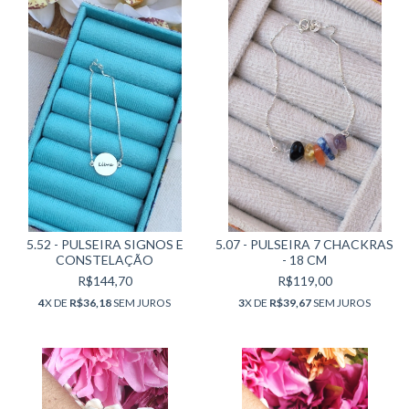
5.52 - PULSEIRA SIGNOS E
5.07 - PULSEIRA 7 CHACKRAS
CONSTELAÇÃO
- 18 CM
R$144,70
R$119,00
4
X DE
R$36,18
SEM JUROS
3
X DE
R$39,67
SEM JUROS