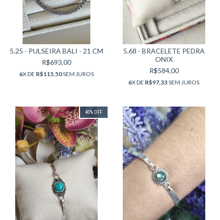
5.25 - PULSEIRA BALI - 21 CM
5.68 - BRACELETE PEDRA
ONIX
R$693,00
R$584,00
6
X DE
R$115,50
SEM JUROS
6
X DE
R$97,33
SEM JUROS
40
%
OFF