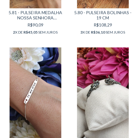
5.81 - PULSEIRA MEDALHA
5.80 - PULSEIRA BOLINHAS -
NOSSA SENHORA
19 CM
APARECIDA - 18 CM
R$90,09
R$108,29
2
X DE
R$45,05
SEM JUROS
3
X DE
R$36,10
SEM JUROS