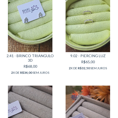
2.41 - BRINCO TRIANGULO
9.02 - PIERCING LUZ
3D
R$65,00
R$68,00
2
X DE
R$32,50
SEM JUROS
2
X DE
R$34,00
SEM JUROS