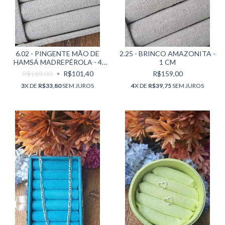
6.02 - PINGENTE MÃO DE
2.25 - BRINCO AMAZONITA -
HAMSÁ MADREPÉROLA - 4
1 CM
CM
R$169,00
R$101,40
R$159,00
3
X DE
R$33,80
SEM JUROS
4
X DE
R$39,75
SEM JUROS