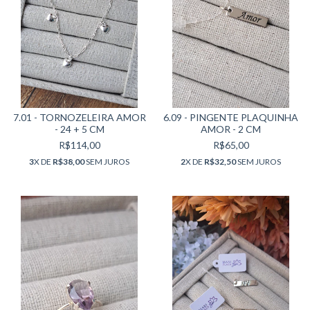
7.01 - TORNOZELEIRA AMOR
6.09 - PINGENTE PLAQUINHA
- 24 + 5 CM
AMOR - 2 CM
R$114,00
R$65,00
3
X DE
R$38,00
SEM JUROS
2
X DE
R$32,50
SEM JUROS