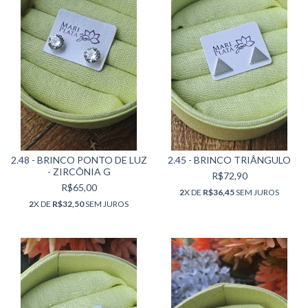
2.48 - BRINCO PONTO DE LUZ
2.45 - BRINCO TRIÂNGULO
- ZIRCÔNIA G
R$72,90
R$65,00
2
X DE
R$36,45
SEM JUROS
2
X DE
R$32,50
SEM JUROS